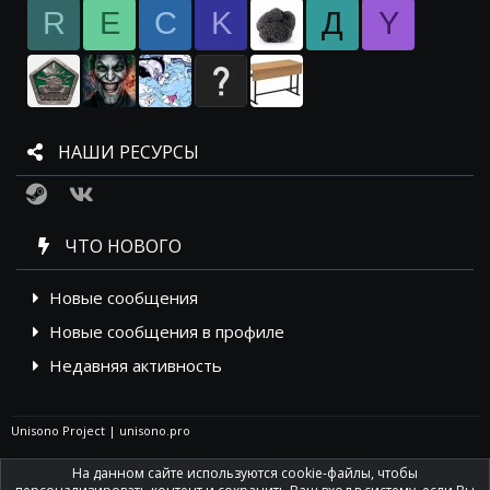
R
E
C
K
Д
Y
НАШИ РЕСУРСЫ
Steam
VK
ЧТО НОВОГО
Новые сообщения
Новые сообщения в профиле
Недавняя активность
Unisono Project
|
unisono.pro
На данном сайте используются cookie-файлы, чтобы