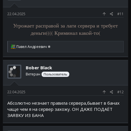
22.04.2025
#11
Угрожает расправой за лаги сервера и требует
деньги(((( Криминал какой-то(
Р
Павел Андреевич ❄
е
а
к
ц
Bober Black
и
и
Ветеран
Пользователь
:
22.04.2025
#12
Абсолютно незнает правила сервера,бывает в банах
чаще чем я на сервер захожу. ОН ДАЖЕ ПОДАЁТ
ЗАЯВКУ ИЗ БАНА