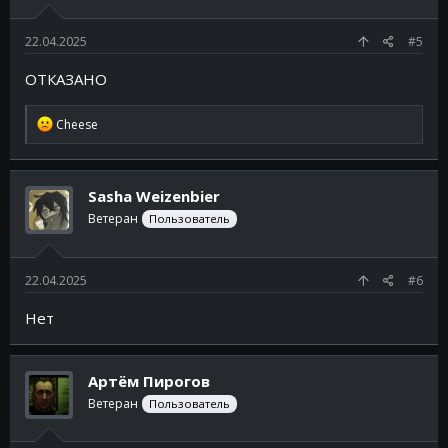
22.04.2025
#5
ОТКАЗАНО
Р
Cheese
е
а
к
ц
Sasha Weizenbier
и
и
Ветеран
Пользователь
:
22.04.2025
#6
Нет
Артём Пирогов
Ветеран
Пользователь