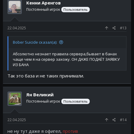
Кенни Аренгов
Постоянный игрок
Пользователь
22.04.2025
#13
Bober Suicide сказал(а):
Абсолютно незнает правила сервера,бывает в банах
чаще чем я на сервер захожу. ОН ДАЖЕ ПОДАЁТ ЗАЯВКУ
ИЗ БАНА
Так это база и не таких принимали.
Ян Великий
Постоянный игрок
Пользователь
22.04.2025
#14
не ну тут даже я офигел,
против