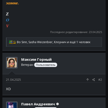
заявке.
Z
O
V
Последнее редактирование:
23.04.2025
Р
Bo Sinn
,
Sasha Weizenbier
,
Клоунич
и ещё 1 человек
е
а
к
ц
Максим Горный
и
и
Ветеран
Пользователь
:
21.04.2025
#2
XD
Павел Андреевич ❄