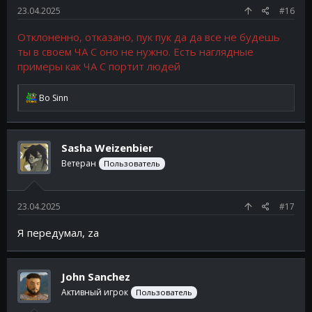
23.04.2025
#16
Отклоненно, отказано, пук пук да да все не будешь
ты в своем ЧА С оно не нужно. Есть наглядные
примеры как ЧА С портит людей
Р
Bo Sinn
е
а
к
ц
Sasha Weizenbier
и
и
Ветеран
Пользователь
:
23.04.2025
#17
Я передумал, za
John Sanchez
Активный игрок
Пользователь