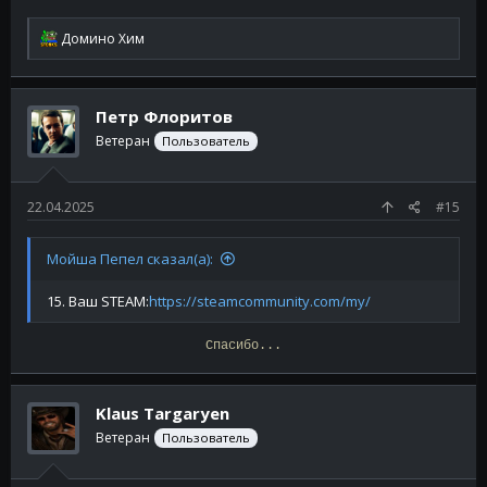
Р
Домино Хим
е
а
к
ц
Петр Флоритов
и
и
Ветеран
Пользователь
:
22.04.2025
#15
Мойша Пепел сказал(а):
15. Ваш STEAM:
https://steamcommunity.com/my/
Спасибо...
Klaus Targaryen
Ветеран
Пользователь