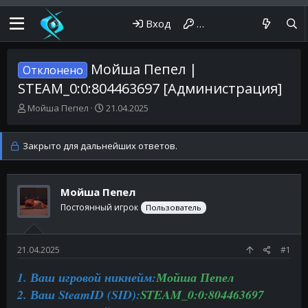
Вход
Регистрация
Мойша Пепел |
Отклонено
STEAM_0:0:804463697 [Администрация]
А
Д
Мойша Пепел
21.04.2025
в
а
т
т
о
а
Закрыто для дальнейших ответов.
р
н
т
а
е
ч
Мойша Пепел
м
а
ы
л
Постоянный игрок
Пользователь
а
21.04.2025
#1
1. Ваш игровой никнейм:
Мойша Пепел
2. Ваш SteamID (SID):
STEAM_0:0:804463697