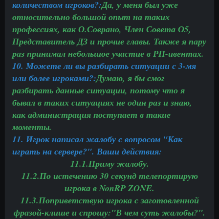
количеством игроков?:
Да, у меня был уже
относительно большой опыт на таких
профессиях, как О.Соврано, Член Совета О5,
Представитель ДЗ и прочие главы. Также я пару
раз принимал небольшое участие в РП-ивентах.
10. Можете ли вы разбирать ситуации с 3-мя
или более игроками?:
Думаю, я бы смог
разбирать данные ситуации, потому что я
бывал в таких ситуациях не один раз и знаю,
как администрация поступает в такие
моменты.
11. Игрок написал жалобу с вопросом "Как
играть на сервере?". Ваши действия:
11.1.Приму жалобу.
11.2.По истечению 30 секунд телепортирую
игрока в NonRP ZONE.
11.3.Поприветствую игрока с заготовленной
фразой-клише и спрошу:"В чем суть жалобы?".