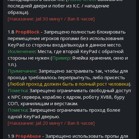
последней двери и побег из К.С. / нападение
образца).
[Наказание: Jail 30 минут / Ban 8 часов]
1.8
PropBlock
- Запрещено полностью блокировать
перемещение игроков пропами без использования
KeyPad со стороны входа/выхода в данное место.
Исключение
: Места, где второй KeyPad с обратной
стороны не нужен (
Пример
: Ячейка хранения, окно и
т.п.).
Примечание
: Запрещено застраивать так, чтобы для
прохода требовалось перепрыгнуть, либо присесть
(
Любой проход должен быть в полный рост человека
).
Пометка
: Запрещено ограничивать свободный доступ
к NPC сервера, кораблю с ядром, роботу XV88, буру
СОП, хранилищам и верстакам.
Пометка
: Запрещено ограничивать проход более
одной KeyPad дверью.
[Наказание: Jail 20 минут / Ban 8 часов]
1.9
PropAbuse
- Запрещено использовать пропы для