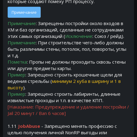
которые создают помеху РП процессу.
Примечание
Примечание
: Запрещены постройки около входов в
КМ и баз организаций, сделанные не сотрудниками
этих самых организаций (
Исключение
: Союз / рейд).
Примечание
: При строительстве чего-либо должны
быть различимы стены, потолок, пол, повороты, углы
и т.д.
Пометка
: Пропы не должны проходить сквозь стены
или другие предметы карты.
Пример
: Запрещено строить крошечные щели для
ведения стрельбы (
минимум 2 куба в ширину и 1 в
высоту
).
Пример
: Запрещено строить лабиринты, длинные
извилистые проходы и т.п. в качестве КПП.
[Наказание: Предупреждение и удаление постройки /
Jail 20 минут / Ban 6 часов]
1.11
JobAbuse
- Запрещено менять профессию с
целью получения личной NonRP выгоды или