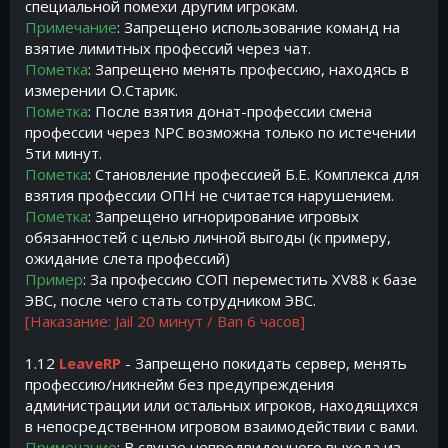
специальной помехи другим игрокам.
Примечание
: Запрещено использование команд на
взятие лимитных профессий через чат.
Пометка
: Запрещено менять профессию, находясь в
измерении О.Старик.
Пометка
: После взятия донат-профессии смена
профессии через NPC возможна только по истечении
5ти минут.
Пометка
: Становление профессией Б.Е. Комплекса для
взятия профессии ОПН не считается нарушением.
Пометка
:
Запрещено игнорирование игровых
обязанностей с целью личной выгоды (к примеру,
ожидание слета профессий)
Пример
: За профессию СОП переместить XV88 к базе
ЭВС, после чего стать сотрудником ЭВС.
[Наказание: Jail 20 минут / Ban 6 часов]
1.12
LeaveRP
- Запрещено покидать сервер, менять
профессию/никнейм без предупреждения
администрации или остальных игроков, находящихся
в непосредственном игровом взаимодействии с вами.
Примечание
: В случае непредвиденного выхода из