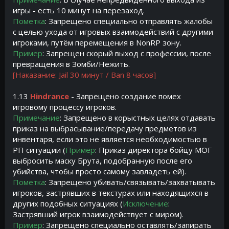
игры - есть 10 минут на перезаход.
Пометка
: Запрещено специально отправлять жалобы
с целью ухода от игровых взаимодействий с другими
игроками, путём перемещения в NonRP зону.
Пример
: Запрещен скорый выход с профессии, после
превращения в Зомби/Нежить.
[Наказание: Jail 30 минут / Ban 8 часов]
1.13
Hindrance
- Запрещено создание помех
игровому процессу игроков.
Примечание
: Запрещено в корыстных целях отдавать
приказ на выбрасывание/передачу предметов из
инвентаря, если это не является необходимостью в
РП ситуации (
Пример
: Приказ директора бойцу МОГ
выбросить маску Брута, подобранную после его
убийства, чтобы просто самому завладеть ей).
Пометка
: Запрещено убивать/связывать/захватывать
игроков, застрявших в текстурах или находящихся в
других подобных ситуациях (
Исключение
:
Застрявший игрок взаимодействует с миром).
Пример
: Запрещено специально оставлять/запирать