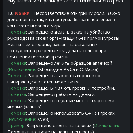
ему наказание в размере x2/3 от изначального срока.
1.0
NonRP
- Несоответствие отыгрышу роли. Важно
действовать так, как поступил бы ваш персонаж в
контексте игрового мира.
Пометка
: Запрещено делать заказ на убийство
руководства своей организации без прямой угрозы
жизни с их стороны, заказы на остальных
сотрудников разрешается делать только при
появлении весомой причины.
Пометка
: Запрещено лечить образцов аптечкой
(
Исключение
: О.Господин Рыба и О.Маска).
Пометка
: Запрещено атаковать игроков по
выпирающим из стен моделькам.
Пометка
: Запрещены 18+ отыгровки и постройки.
Пометка
: Запрещено грабить на деньги.
Пометка
: Запрещено создание мест с азартными
играми (казино).
Пометка
: Запрещено использовать C4 на игроках
(Исключение
: XV88)
Пример
: Запрещено стоять на головах (
Исключение
:
Помощь в подъеме на возвышенность).