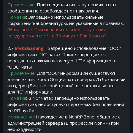
Примечание
: При специальных нарушениях откат
сообщения не освобождает от наказания.
Пометка
: Запрещено использовать сильные
сокращения/аббревиатуры, не указанные в правилах.
[Наказание: При незначительном нарушении
предупреждение / Jail 30 минут / Ban 8 часов]
2.7
MetaGaming
- Запрещено использование "OOC"
информации в "IC" чатах. Также запрещается
передавать важную ключевую “IC” информацию в
“OOC” чаты.
Примечание
: Для “OOC” информации существуют
данные чаты: /ooc (Общий чат сервера), /l (Локальный
чат), /pm (Личные сообщения), все остальные же -
для “IC” информации.
Пометка
: В "IC" чатах запрещено использовать
информацию, недоступную персонажу без получения
её РП путём.
Исключение
: Нахождение в NonRP Zone, общение с
администрацией сервера (В профессии NonRP) при
необходимости.