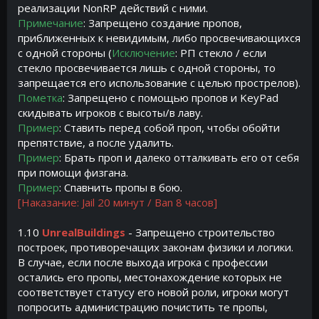
реализации NonRP действий с ними.
Примечание
: Запрещено создание пропов,
приближенных к невидимым, либо просвечивающихся
с одной стороны (
Исключение
: РП стекло / если
стекло просвечивается лишь с одной стороны, то
запрещается его использование с целью прострелов).
Пометка
: Запрещено с помощью пропов и KeyPad
скидывать игроков с высоты/в лаву.
Пример
: Ставить перед собой проп, чтобы обойти
препятствие, а после удалить.
Пример
: Брать проп и далеко отталкивать его от себя
при помощи физгана.
Пример
: Спавнить пропы в бою.
[Наказание: Jail 20 минут / Ban 8 часов]
1.10
UnrealBuildings
- Запрещено строительство
построек, противоречащих законам физики и логики.
В случае, если после выхода игрока с профессии
остались его пропы, местонахождение которых не
соответствует статусу его новой роли, игроки могут
попросить администрацию почистить те пропы,