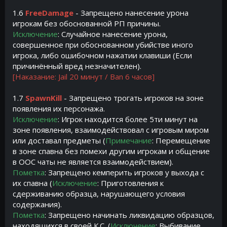
1.6
FreeDamage
- Запрещено нанесение урона
игрокам без обоснованной РП причины.
Исключение
: Случайное нанесение урона,
совершенное при обоснованном убийстве иного
игрока, либо ошибочном нажатии клавиши (Если
причинённый вред незначителен).
[Наказание: Jail 20 минут / Ban 6 часов]
1.7
SpawnKill
- Запрещено трогать игроков на зоне
появления их персонажа.
Исключение
: Игрок находится более 5ти минут на
зоне появления, взаимодействовал с игровым миром
или доставал предметы (
Примечание
: Перемещение
в зоне спавна без помехи другим игрокам и общение
в OOC чаты не является взаимодействием).
Пометка
: Запрещено кемперить игроков у выхода с
их спавна (
Исключение
: Приготовления к
сдерживанию образца, нарушающего условия
содержания).
Пометка
: Запрещено начинать ликвидацию образцов,
находящихся в своей К.С. (
Исключение
: Выбивание