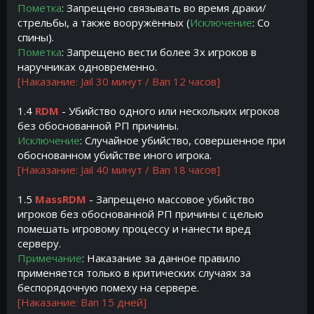
Пометка
: Запрещено связывать во время драки/
стрельбы, а также вооружённых (
Исключение
: Со
спины).
Пометка
: Запрещено вести более 3х игроков в
наручниках одновременно.
[Наказание: Jail 30 минут / Ban 12 часов]
1.4
RDM
- Убийство одного или нескольких игроков
без обоснованной РП причины.
Исключение
: Случайное убийство, совершенное при
обоснованном убийстве иного игрока.
[Наказание: Jail 40 минут / Ban 18 часов]
1.5
MassRDM
- Запрещено массовое убийство
игроков без обоснованной РП причины с целью
помешать игровому процессу и нанести вред
серверу.
Примечание
: Наказание за данное правило
применяется только в критических случаях за
беспорядочную помеху на сервере.
[Наказание: Ban 15 дней]