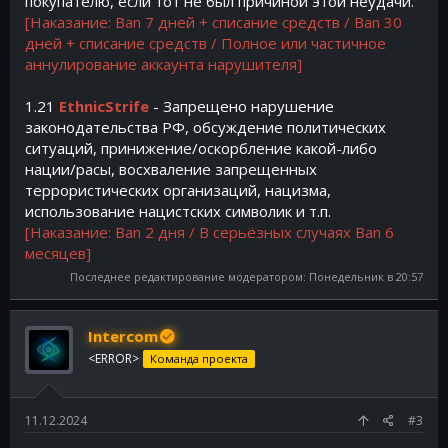
покупателю, если тот не был причиной этой неудачи.
[Наказание: Ban 7 дней + списание средств / Ban 30
дней + списание средств / Полное или частичное
аннулирование аккаунта нарушителя]
1.21
EthnicStrife
- Запрещено нарушение
законодательства РФ, обсуждение политических
ситуаций, принижение/оскорбление какой-либо
нации/расы, восхваление запрещенных
террористических организаций, нацизма,
использование нацистских символик и т.п.
[Наказание: Ban 2 дня / В серьёзных случаях Ban 6
месяцев]
Последнее редактирование модератором:
Понедельник в 20:57
Intercom
<ERROR>
Команда проекта
11.12.2024
#3