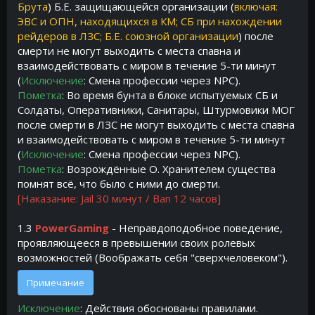
Брута
) Б.Е. защищающейся организации (
включая:
ЭВС и ОПН, находящихся в КМ; СБ при нахождении
рейдеров в ЛЗС; Б.Е. союзной организации
) после
смерти не могут выходить с места спавна и
взаимодействовать с миром в течение 5-ти минут
(
Исключение
: Смена профессии через NPC).
Пометка
: Во время бунта в блоке испытуемых СБ и
Солдаты, Оперативники, Санитары, Штурмовики МОГ
после смерти в ЛЗС не могут выходить с места спавна
и взаимодействовать с миром в течение 5-ти минут
(
Исключение
: Смена профессии через NPC).
Пометка
: Возрождённые О. Хранителем существа
помнят всё, что было с ними до смерти.
[Наказание: Jail 30 минут / Ban 12 часов]
1.3
PowerGaming
- Неправдоподобное поведение,
проявляющееся в превышении своих ролевых
возможностей (Воображать себя "сверхчеловеком").
Примечание
Исключение
: Действия обоснованы правилами.