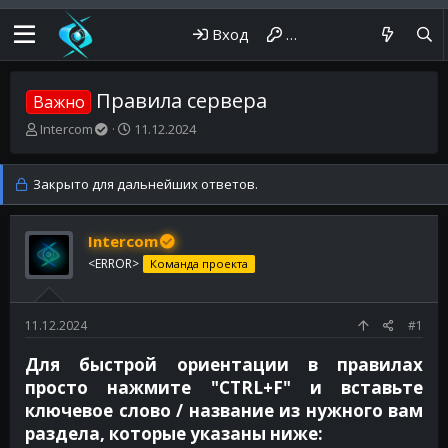
Вход
Регистрация
Правила сервера
Важно
А
Д
Intercom
11.12.2024
в
а
т
т
о
а
Закрыто для дальнейших ответов.
р
н
т
а
е
ч
Intercom
м
а
<ERROR>
Команда проекта
ы
л
а
11.12.2024
#1
Для быстрой ориентации в правилах
просто нажмите "CTRL+F" и вставьте
ключевое слово / название из нужного вам
раздела, которые указаны ниже:​