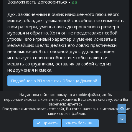
Возможность договориться -
да
Дух, заключённый в облик изношенного плюшевого
мишки, обладает уникальной способностью изменять
свои размеры, уменьшаясь до крошечного размера
муравья и обратно. Хотя он не представляет собой
угрозы, его игривый характер и умение исчезать в
мельчайших щелях делают его ловлю практически
невозможной. Этот озорной дух с удовольствием
использует свои способности, чтобы шалить и
мешать сотрудникам, оставляя за собой след из
недоумения и смеха.
Подробнее о РП моментах Образца Домовой
На данном сайте используются cookie-файлы, чтобы
персонализировать контент и сохранить Ваш вход в систему, если Вы
4.2
Образец До-До
зарегистрируетесь.
Вер
Продолжая использовать этот сайт, Вы соглашаетесь на использование
наших cookie-файлов.
Уровень опасности:
Безопасный
Низ
Интеллект -
Инстинктивный
Принять
Узнать больше....
Коммуникация -
нет