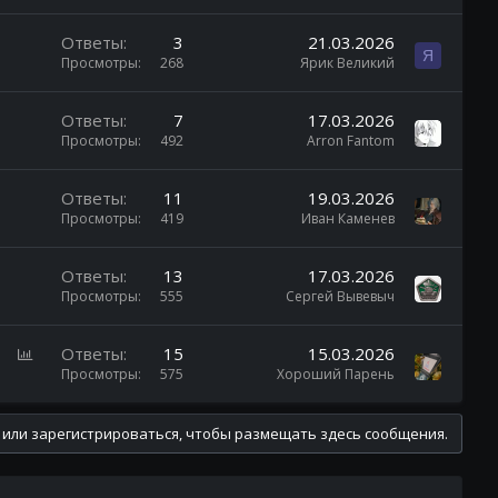
Ответы
3
21.03.2026
Я
Просмотры
268
Ярик Великий
Ответы
7
17.03.2026
Просмотры
492
Arron Fantom
Ответы
11
19.03.2026
Просмотры
419
Иван Каменев
Ответы
13
17.03.2026
Просмотры
555
Сергей Вывевыч
О
Ответы
15
15.03.2026
п
Просмотры
575
Хороший Парень
р
о
 или зарегистрироваться, чтобы размещать здесь сообщения.
с