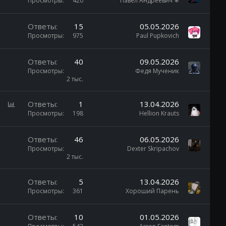
Просмотры
420
Павел Андреевич ❄
Ответы
15
05.05.2026
Просмотры
975
Paul Pupkovich
Ответы
40
09.05.2026
Просмотры
Федя Мученик
2 тыс.
О
Ответы
1
13.04.2026
п
Просмотры
198
Hellion Krauts
р
о
Ответы
46
06.05.2026
с
Просмотры
Dexter Skripachov
2 тыс.
Ответы
5
13.04.2026
Просмотры
361
Хороший Парень
Ответы
10
01.05.2026