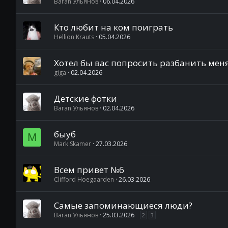
Baran Ульянов
06.04.2026
Кто любит на ком поиграть
Hellion Krauts
05.04.2026
Хотел бы вас попросить разбанить меня
giga
02.04.2026
Детские фотки
Baran Ульянов
02.04.2026
быуб
M
Mark Skamer
27.03.2026
Всем привет №6
Clifford Hoegaarden
26.03.2026
Самые запоминающиеся люди?
Baran Ульянов
25.03.2026
2
3