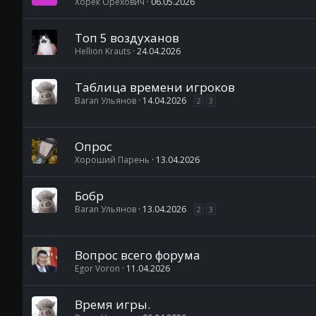
Хорёк Орехович
06.05.2026
Топ 5 воздуханов
Hellion Krauts
24.04.2026
Таблица времени игроков
Baran Ульянов
14.04.2026
2
3
Опрос
Хороший Парень
13.04.2026
Бобр
Baran Ульянов
13.04.2026
2
3
Вопрос всего форума
Egor Voron
11.04.2026
Время игры.