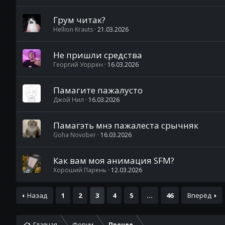
Грум читак?
Hellion Krauts
21.03.2026
Не пришли средства
Георгий Уоррен
16.03.2026
Памагите пажалусто
Джой Нил
16.03.2026
Памагэть мнэ пажалеста срычняк
Goha Novober
16.03.2026
Как вам моя анимация SFM?
Хороший Парень
12.03.2026
Назад
1
2
3
4
5
...
46
Вперёд
Главная
Форум
Прочее